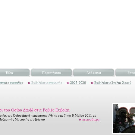
Έδρα
Παραρτήματα
Απόφοιτοι
Επικ
ητικές συναυλίες
Εκδηλώσεις αναψυχής
2025-2026
Εκδηλώσεις Σχολής Χορού
 του Οσίου Δαυίδ στις Ροβιές Ευβοίας
τήρι του Οσίου Δαυίδ πραγματοποιήθηκε στις 7 και 8 Μαΐου 2011 με
Βυζαντινής Μουσικής του Ωδείου.
περισσότερα